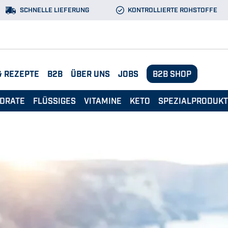
SCHNELLE LIEFERUNG
KONTROLLIERTE ROHSTOFFE
& REZEPTE
B2B
ÜBER UNS
JOBS
B2B SHOP
DRATE
FLÜSSIGES
VITAMINE
KETO
SPEZIALPRODUK