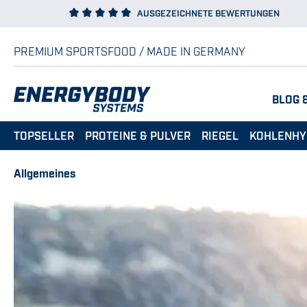
AUSGEZEICHNETE BEWERTUNGEN
 Hauptinhalt springen
Zur Suche springen
Zur Hauptnavigation springen
PREMIUM SPORTSFOOD / MADE IN GERMANY
BLOG 
TOPSELLER
PROTEINE & PULVER
RIEGEL
KOHLENHY
Allgemeines