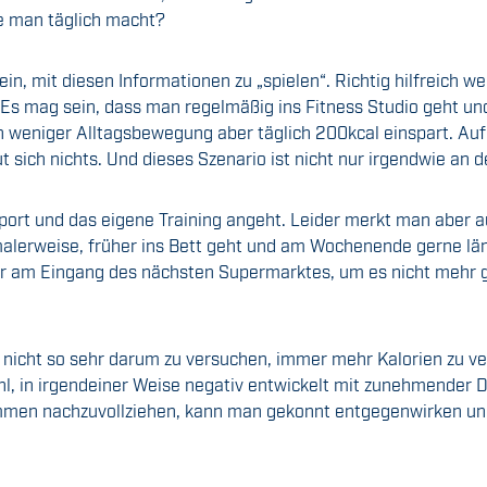
te man täglich macht?
sein, mit diesen Informationen zu „spielen“. Richtig hilfreich
d! Es mag sein, dass man regelmäßig ins Fitness Studio geht un
h weniger Alltagsbewegung aber täglich 200kcal einspart. A
 sich nichts. Und dieses Szenario ist nicht nur irgendwie an 
port und das eigene Training angeht. Leider merkt man aber 
rmalerweise, früher ins Bett geht und am Wochenende gerne lä
 am Eingang des nächsten Supermarktes, um es nicht mehr ga
r nicht so sehr darum zu versuchen, immer mehr Kalorien zu v
hl, in irgendeiner Weise negativ entwickelt mit zunehmender 
ommen nachzuvollziehen, kann man gekonnt entgegenwirken und