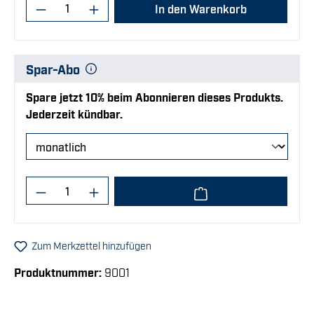
Produkt Anzahl: Gib den gewünschten Wert
In den Warenkorb
Spar-Abo
Spare jetzt 10% beim Abonnieren dieses Produkts.
Jederzeit kündbar.
Produkt Anzahl: Gib den gewünschten Wert
Zum Merkzettel hinzufügen
Produktnummer:
9001