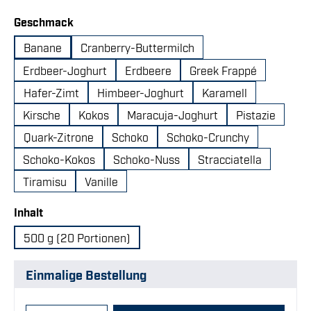
auswählen
Geschmack
Banane
Cranberry-Buttermilch
Erdbeer-Joghurt
Erdbeere
Greek Frappé
Hafer-Zimt
Himbeer-Joghurt
Karamell
Kirsche
Kokos
Maracuja-Joghurt
Pistazie
Quark-Zitrone
Schoko
Schoko-Crunchy
Schoko-Kokos
Schoko-Nuss
Stracciatella
Tiramisu
Vanille
auswählen
Inhalt
500 g (20 Portionen)
Einmalige Bestellung