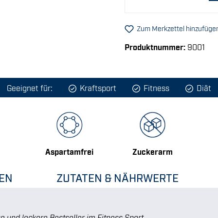
Zum Merkzettel hinzufüge
Produktnummer:
9001
Geeignet für:
Kraftsport
Fitness
Diät
Aspartamfrei
Zuckerarm
EN
ZUTATEN & NÄHRWERTE
e und leckere Bestseller im Fitness Sport.