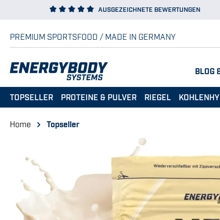
AUSGEZEICHNETE BEWERTUNGEN
 Hauptinhalt springen
Zur Suche springen
Zur Hauptnavigation springen
PREMIUM SPORTSFOOD / MADE IN GERMANY
BLOG 
TOPSELLER
PROTEINE & PULVER
RIEGEL
KOHLENHY
Home
Topseller
Bildergalerie überspringen