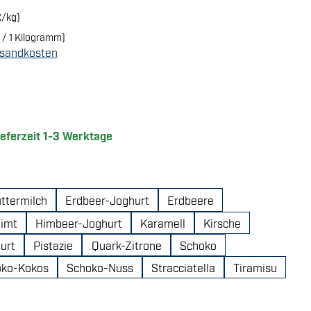
€/kg)
 / 1 Kilogramm)
ersandkosten
ng von 4.92 von 5 Sternen
ieferzeit 1-3 Werktage
ttermilch
Erdbeer-Joghurt
Erdbeere
Zimt
Himbeer-Joghurt
Karamell
Kirsche
urt
Pistazie
Quark-Zitrone
Schoko
oko-Kokos
Schoko-Nuss
Stracciatella
Tiramisu