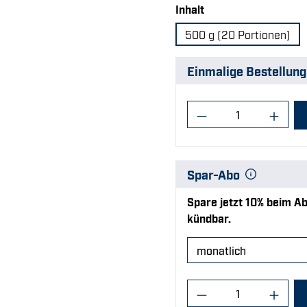
auswählen
Inhalt
500 g (20 Portionen)
Einmalige Bestellung
Produkt Anzahl:
Spar-Abo
Spare jetzt 10% beim Ab
kündbar.
Produkt Anzahl: