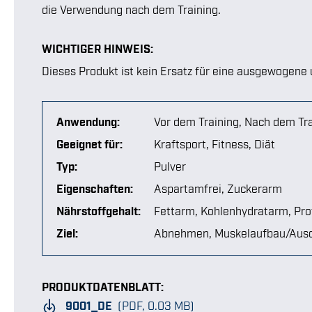
die Verwendung nach dem Training.
WICHTIGER HINWEIS:
Dieses Produkt ist kein Ersatz für eine ausgewogen
Anwendung:
Vor dem Training
, Nach dem Tr
Geeignet für:
Kraftsport
, Fitness
, Diät
Typ:
Pulver
Eigenschaften:
Aspartamfrei
, Zuckerarm
Nährstoffgehalt:
Fettarm
, Kohlenhydratarm
, Pr
Ziel:
Abnehmen
, Muskelaufbau/Aus
PRODUKTDATENBLATT:
9001_DE
(PDF, 0.03 MB)