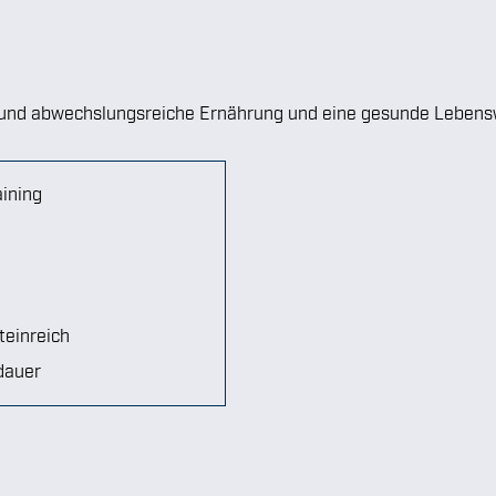
e und abwechslungsreiche Ernährung und eine gesunde Lebens
aining
oteinreich
dauer