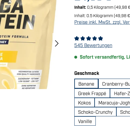
Inhalt:
0,5 Kilogramm
(49,98 
Inhalt:
0.5 Kilogramm
(49,98 €
Preise inkl. MwSt. zzgl. V
Durchschnittliche Bewertu
545 Bewertungen
Sofort versandfertig, L
auswählen
Geschmack
Banane
Cranberry-Bu
Greek Frappé
Hafer-
Kokos
Maracuja-Jogh
Schoko-Crunchy
Sch
Vanille