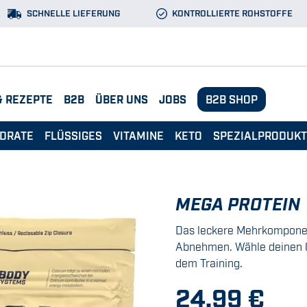
SCHNELLE LIEFERUNG
KONTROLLIERTE ROHSTOFFE
& REZEPTE
B2B
ÜBER UNS
JOBS
B2B SHOP
DRATE
FLÜSSIGES
VITAMINE
KETO
SPEZIALPRODUK
MEGA PROTEIN
Das leckere Mehrkomponen
Abnehmen. Wähle deinen 
dem Training.
24,99 €