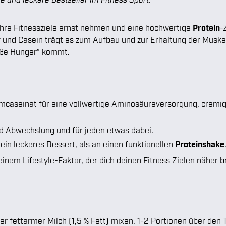
e ihre Fitnessziele ernst nehmen und eine hochwertige
Protein
-
und Casein trägt es zum Aufbau und zur Erhaltung der Muskel
üße Hunger” kommt.
mcaseinat für eine vollwertige Aminosäureversorgung, cremi
d Abwechslung und für jeden etwas dabei.
 ein leckeres Dessert, als an einen funktionellen
Proteinshake
inem Lifestyle-Faktor, der dich deinen Fitness Zielen näher br
r fettarmer Milch (1,5 % Fett) mixen. 1-2 Portionen über den