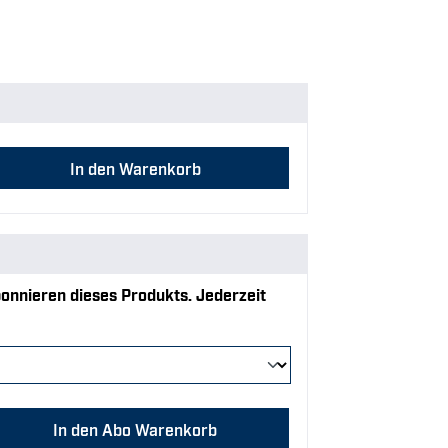
 Gib den gewünschten Wert ein oder benu
In den Warenkorb
onnieren dieses Produkts. Jederzeit
 Gib den gewünschten Wert ein oder benu
In den Abo Warenkorb