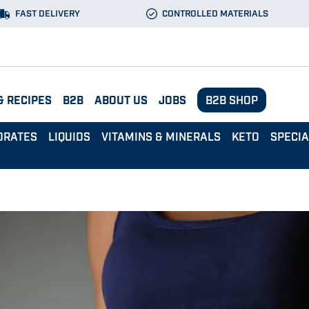
FAST DELIVERY
CONTROLLED MATERIALS
& RECIPES
B2B
ABOUT US
JOBS
B2B SHOP
DRATES
LIQUIDS
VITAMINS & MINERALS
KETO
SPECI