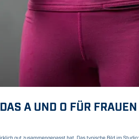
AS A UND O FÜR FRAUEN 
wirklich gut zusammengepasst hat. Das typische Bild im Studi