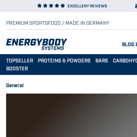
EXCELLENT REVIEWS
p to main content
Skip to search
Skip to main navigation
PREMIUM SPORTSFOOD / MADE IN GERMANY
BLOG 
TOPSELLER
PROTEINS & POWDERS
BARS
CARBOHY
BOOSTER
General