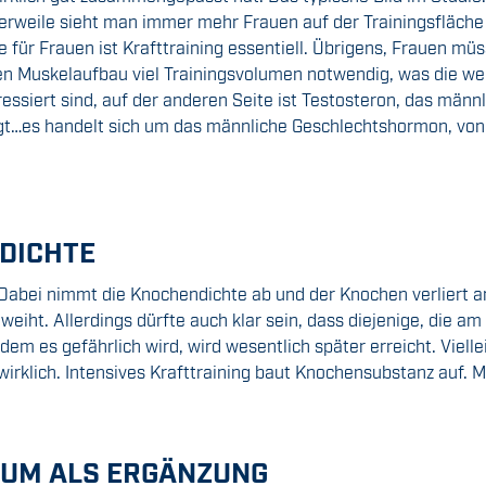
ttlerweile sieht man immer mehr Frauen auf der Trainingsflä
e für Frauen ist Krafttraining essentiell. Übrigens, Frauen 
ken Muskelaufbau viel Trainingsvolumen notwendig, was die we
ressiert sind, auf der anderen Seite ist Testosteron, das männ
t…es handelt sich um das männliche Geschlechtshormon, von d
DICHTE
Dabei nimmt die Knochendichte ab und der Knochen verliert an 
weiht. Allerdings dürfte auch klar sein, dass diejenige, die 
m es gefährlich wird, wird wesentlich später erreicht. Viellei
hr wirklich. Intensives Krafttraining baut Knochensubstanz auf
CIUM ALS ERGÄNZUNG