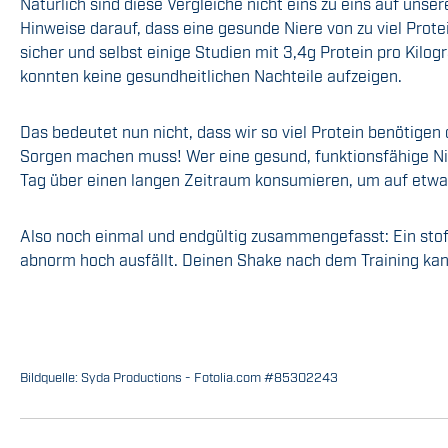
Natürlich sind diese Vergleiche nicht eins zu eins auf unse
Hinweise darauf, dass eine gesunde Niere von zu viel Pro
sicher und selbst einige Studien mit 3,4g Protein pro Ki
konnten keine gesundheitlichen Nachteile aufzeigen.
Das bedeutet nun nicht, dass wir so viel Protein benötige
Sorgen machen muss! Wer eine gesund, funktionsfähige N
Tag über einen langen Zeitraum konsumieren, um auf etwa
Also noch einmal und endgültig zusammengefasst: Ein sto
abnorm hoch ausfällt. Deinen Shake nach dem Training kan
Bildquelle: Syda Productions - Fotolia.com #85302243