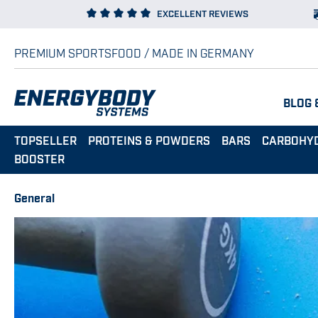
EXCELLENT REVIEWS
p to main content
Skip to search
Skip to main navigation
PREMIUM SPORTSFOOD / MADE IN GERMANY
BLOG 
TOPSELLER
PROTEINS & POWDERS
BARS
CARBOHY
BOOSTER
General