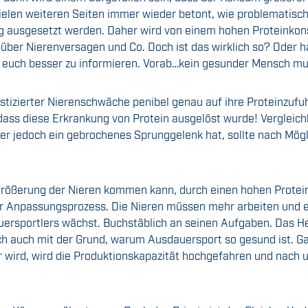
 vielen weiteren Seiten immer wieder betont, wie problematisc
ng ausgesetzt werden. Daher wird von einem hohen Proteinko
über Nierenversagen und Co. Doch ist das wirklich so? Oder h
euch besser zu informieren. Vorab…kein gesunder Mensch mu
nostizierter Nierenschwäche penibel genau auf ihre Proteinzuf
ass diese Erkrankung von Protein ausgelöst wurde! Vergleichba
Wer jedoch ein gebrochenes Sprunggelenk hat, sollte nach Mögl
rgrößerung der Nieren kommen kann, durch einen hohen Protei
r Anpassungsprozess. Die Nieren müssen mehr arbeiten und er
uersportlers wächst. Buchstäblich an seinen Aufgaben. Das He
ich auch mit der Grund, warum Ausdauersport so gesund ist. G
er wird, wird die Produktionskapazität hochgefahren und nach