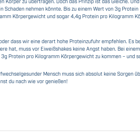
ren Körper zu übertragen. Doch das Prinzip ist das Gleiche. Un
tein Schaden nehmen könnte. Bis zu einem Wert von 3g Protein
logramm Körpergewicht und sogar 4,4g Protein pro Kilogramm 
n oder dass wir eine derart hohe Proteinzufuhr empfehlen. Es 
iere hat, muss vor Eiweißshakes keine Angst haben. Bei ei
 3g Protein pro Kilogramm Körpergewicht zu kommen – und s
ffwechselgesunder Mensch muss sich absolut keine Sorgen üb
nst du nach wie vor genießen!