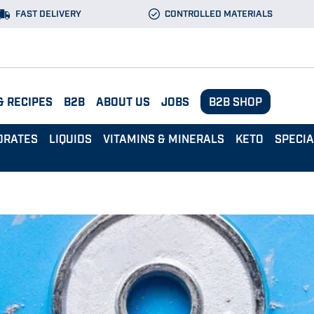
FAST DELIVERY
CONTROLLED MATERIALS
& RECIPES
B2B
ABOUT US
JOBS
B2B SHOP
DRATES
LIQUIDS
VITAMINS & MINERALS
KETO
SPECI