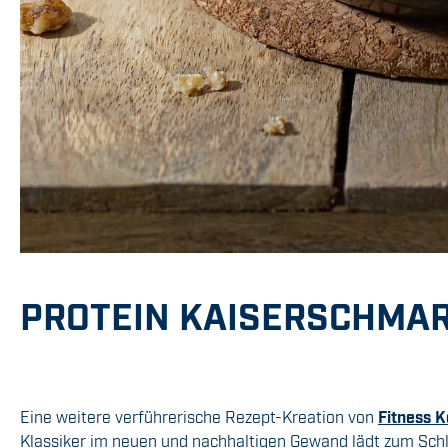
PROTEIN KAISERSCHMA
Eine weitere
verführerische
Rezept-Kreation von
Fitness K
Klassiker im neuen und nachhaltigen Gewand lädt zum Schle