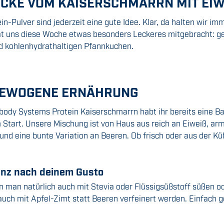
ÜCKE VOM KAISERSCHMARRN MIT EIWE
-Pulver sind jederzeit eine gute Idee. Klar, da halten wir 
 hat uns diese Woche etwas besonders Leckeres mitgebracht: 
und kohlenhydrathaltigen Pfannkuchen.
SGEWOGENE ERNÄHRUNG
body Systems Protein Kaiserschmarrn habt ihr bereits eine Ba
am Start. Unsere Mischung ist von Haus aus reich an Eiweiß, ar
und eine bunte Variation an Beeren. Ob frisch oder aus der K
anz nach deinem Gusto
man natürlich auch mit Stevia oder Flüssigsüßstoff süßen od
uch mit Apfel-Zimt statt Beeren verfeinert werden. Einfach 