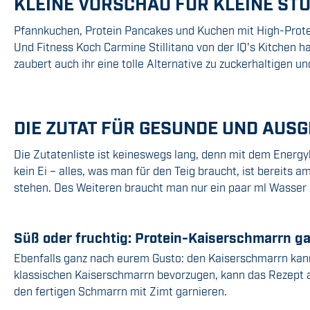
KLEINE VORSCHAU FÜR KLEINE ST
Pfannkuchen, Protein Pancakes und Kuchen mit High-Protein
Und Fitness Koch Carmine Stillitano von der IQ's Kitchen
zaubert auch ihr eine tolle Alternative zu zuckerhaltigen 
DIE ZUTAT FÜR GESUNDE UND AU
Die Zutatenliste ist keineswegs lang, denn mit dem Energy
kein Ei – alles, was man für den Teig braucht, ist bereits 
stehen. Des Weiteren braucht man nur ein paar ml Wasser 
Süß oder fruchtig: Protein-Kaiserschmarrn g
Ebenfalls ganz nach eurem Gusto: den Kaiserschmarrn kann 
klassischen Kaiserschmarrn bevorzugen, kann das Rezept a
den fertigen Schmarrn mit Zimt garnieren.