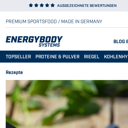
AUSGEZEICHNETE BEWERTUNGEN
 Hauptinhalt springen
Zur Suche springen
Zur Hauptnavigation springen
PREMIUM SPORTSFOOD / MADE IN GERMANY
BLOG 
TOPSELLER
PROTEINE & PULVER
RIEGEL
KOHLENHY
Rezepte