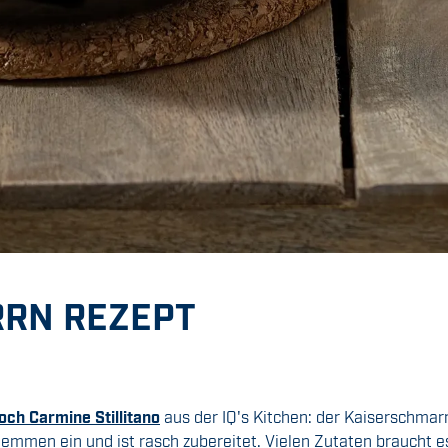
RRN REZEPT
och Carmine Stillitano
aus der IQ's Kitchen: der Kaiserschmar
mmen ein und ist rasch zubereitet. Vielen Zutaten braucht es