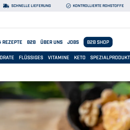
SCHNELLE LIEFERUNG
KONTROLLIERTE ROHSTOFFE
& REZEPTE
B2B
ÜBER UNS
JOBS
B2B SHOP
DRATE
FLÜSSIGES
VITAMINE
KETO
SPEZIALPRODUK