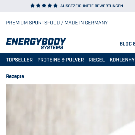
AUSGEZEICHNETE BEWERTUNGEN
 Hauptinhalt springen
Zur Suche springen
Zur Hauptnavigation springen
PREMIUM SPORTSFOOD / MADE IN GERMANY
BLOG 
TOPSELLER
PROTEINE & PULVER
RIEGEL
KOHLENHY
Rezepte