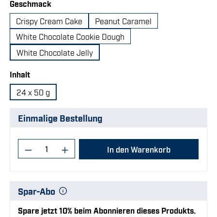
auswählen
Geschmack
Crispy Cream Cake
Peanut Caramel
White Chocolate Cookie Dough
White Chocolate Jelly
auswählen
Inhalt
24 x 50 g
Einmalige Bestellung
Produkt Anzahl: Gib den gewünschten Wert
In den Warenkorb
Spar-Abo
Spare jetzt 10% beim Abonnieren dieses Produkts.