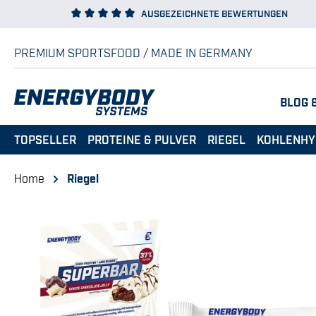
AUSGEZEICHNETE BEWERTUNGEN
 Hauptinhalt springen
Zur Suche springen
Zur Hauptnavigation springen
PREMIUM SPORTSFOOD / MADE IN GERMANY
BLOG 
TOPSELLER
PROTEINE & PULVER
RIEGEL
KOHLENHY
Home
Riegel
Bildergalerie überspringen