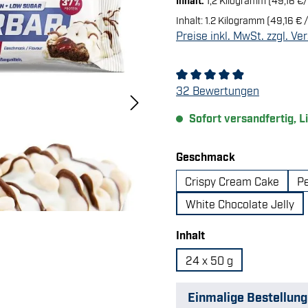
Inhalt:
1.2 Kilogramm
(49,16 € 
Preise inkl. MwSt. zzgl. V
Durchschnittliche Bewertu
32 Bewertungen
Sofort versandfertig, L
auswählen
Geschmack
Crispy Cream Cake
P
White Chocolate Jelly
auswählen
Inhalt
24 x 50 g
Einmalige Bestellung