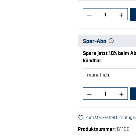
Produkt Anzahl:
Spar-Abo
Spare jetzt 10% beim Ab
kündbar.
Produkt Anzahl:
Zum Merkzettel hinzufüge
Produktnummer:
61100