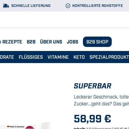
SCHNELLE LIEFERUNG
KONTROLLIERTE ROHSTOFFE
& REZEPTE
B2B
ÜBER UNS
JOBS
B2B SHOP
DRATE
FLÜSSIGES
VITAMINE
KETO
SPEZIALPRODUK
SUPERBAR
Leckerer Geschmack, tolle
Zucker...geht das? Das geh
58,99 €
Inhalt:
1,2 Kilogramm
(49,16 €