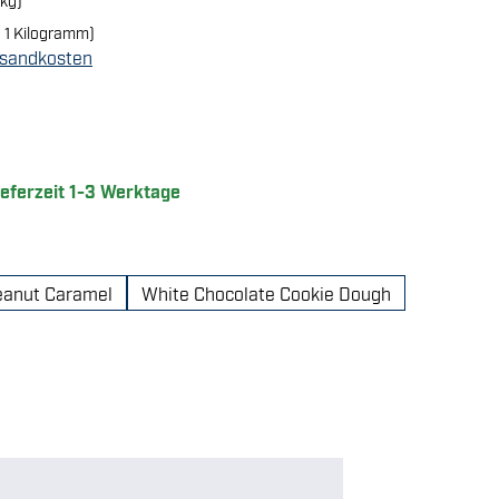
/ 1 Kilogramm)
ersandkosten
ng von 4.97 von 5 Sternen
ieferzeit 1-3 Werktage
eanut Caramel
White Chocolate Cookie Dough