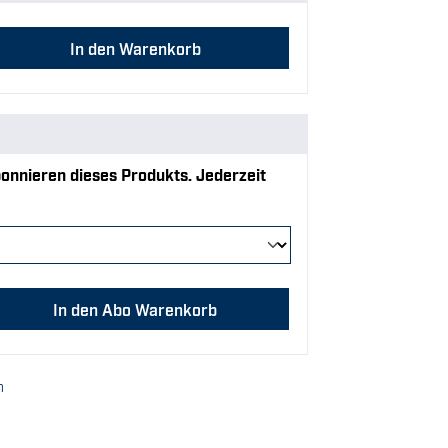
 Gib den gewünschten Wert ein oder benu
In den Warenkorb
onnieren dieses Produkts. Jederzeit
 Gib den gewünschten Wert ein oder benu
In den Abo Warenkorb
n