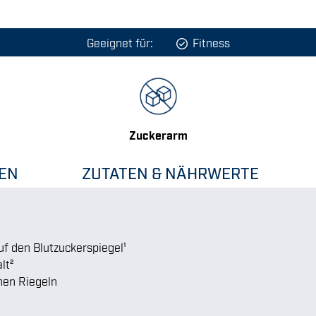
Geeignet für:
Fitness
Zuckerarm
EN
ZUTATEN & NÄHRWERTE
uf den Blutzuckerspiegel¹
lt²
hen Riegeln