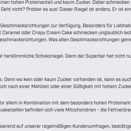
en hohen Proteinanteil und kaum Zucker. Dabei schmecken sie
Geht nicht? Probier es aus! Dieser Riegel ist anders. Er ist ei
n Geschmacksrichtungen zur Verfügung. Besonders für Liebhab
 Caramel oder Crispy Cream Cake schmecken unglaublich lecker
eschmacksrichtungen. Was allen Geschmacksrichtungen gemein 
 für herkömmliche Schokoriegel. Denn der Superbar hat nicht 
ppe. Denn wo kein oder kaum Zucker vorhanden ist, kann es au
ch nach einer Mahlzeit oder einer Süßigkeit mit hohem Zucker
Vor allem in Kombination mit dem besonders hohen Proteinan
Muskelzellen befinden sich viele Mitochondrien - die Fettverb
asierend auf unserer regelmäßigen Kundenumfragen, bestätig