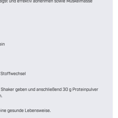
magst und effektiv abnehmen sowie Muskelmasse
ein
 Stoffwechsel
en Shaker geben und anschließend 30 g Proteinpulver
n.
eeine gesunde Lebensweise.