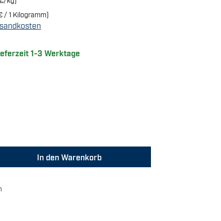
€ / 1 Kilogramm)
ersandkosten
ieferzeit 1-3 Werktage
Gib den gewünschten Wert ein oder benutz
In den Warenkorb
n