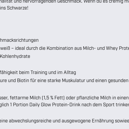
ionalität und hervorragenden Geschmack. Wenn du es cremig 
 ins Schwarze!
schmacksrichtungen
iweiß – ideal durch die Kombination aus Milch- und Whey Prot
 Kohlenhydrate
ähigkeit beim Training und im Alltag
re und Biotin für eine starke Muskulatur und einen gesunden
r, fettarme Milch (1,5 % Fett) oder pflanzliche Milch in ein
äglich 1 Portion Daily Glow Protein-Drink nach dem Sport trinke
für eine abwechslungsreiche und ausgewogene Ernährung sowi