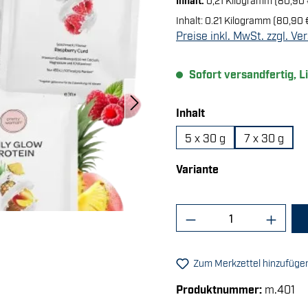
Inhalt:
0.21 Kilogramm
(80,90 
Preise inkl. MwSt. zzgl. V
Sofort versandfertig, L
auswählen
Inhalt
5 x 30 g
7 x 30 g
auswählen
Variante
Produkt Anzahl: 
Zum Merkzettel hinzufüge
Produktnummer:
m.401