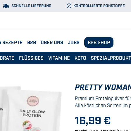
SCHNELLE LIEFERUNG
KONTROLLIERTE ROHSTOFFE
& REZEPTE
B2B
ÜBER UNS
JOBS
B2B SHOP
DRATE
FLÜSSIGES
VITAMINE
KETO
SPEZIALPRODUK
PRETTY WOMAN
Premium Proteinpulver für
Alle köstlichen Sorten im 
16,99 €
Inhalt:
0,21 Kilogramm
(80,90 