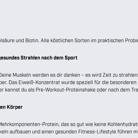
äure und Biotin. Alle köstlichen Sorten im praktischen Probi
 gesundes Strahlen nach dem Sport
ine Muskeln werden es dir danken – es wird Zeit zu strahlen: 
er. Das Eiweiß-Konzentrat wurde speziell für die besonderen
er kannst du als Pre-Workout-Proteinshake oder nach dem Tra
nen Körper
 Mehrkomponenten-Protein, das so gut wie keine Kohlenhydrate 
skeln aufbauen und einen gesunden Fitness-Lifestyle führen 