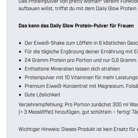
Das Proteinpulver von pretty woman® vereint Funkt
aufbauen willst, triffst du mit dem Daily Glow Protein
Das kann das Daily Glow Protein-Pulver für Frauen
Der Eiweiß-Shake zum Löffeln in 6 köstlichen Ge
Für die tägliche Ergänzung deiner Ernährung mit E
24 Gramm Protein pro Portion und nur 0,6 Gramm
Enthaltene Mineralien lassen dich strahlen
Proteinpulver mit 10 Vitaminen für mehr Leistungsf
Premium Eiweiß-Konzentrat mit Magnesium, Folsäu
Gute Löslichkeit
Verzehrempfehlung: Pro Portion zunächst 300 ml Wasse
(= 3 Messlöffel) hinzufügen, gut schütteln – fertig! T
Wichtiger Hinweis: Dieses Produkt ist kein Ersatz 