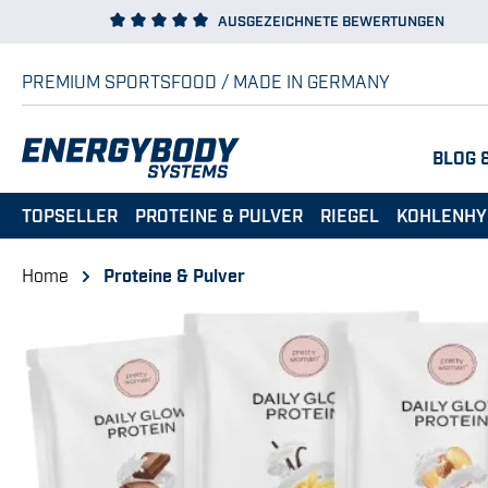
AUSGEZEICHNETE BEWERTUNGEN
 Hauptinhalt springen
Zur Suche springen
Zur Hauptnavigation springen
PREMIUM SPORTSFOOD / MADE IN GERMANY
BLOG 
TOPSELLER
PROTEINE & PULVER
RIEGEL
KOHLENHY
Home
Proteine & Pulver
Bildergalerie überspringen