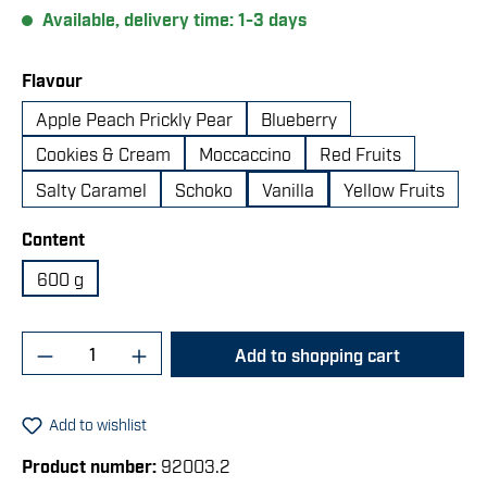
Available, delivery time: 1-3 days
Select
Flavour
Apple Peach Prickly Pear
Blueberry
Cookies & Cream
Moccaccino
Red Fruits
Salty Caramel
Schoko
Vanilla
Yellow Fruits
Select
Content
600 g
Product Quantity: Enter the desired amount 
Add to shopping cart
Add to wishlist
Product number:
92003.2