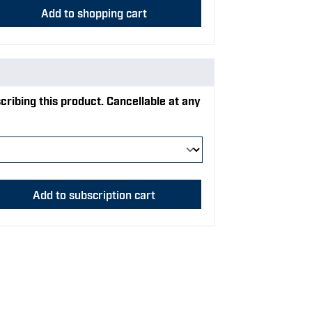
y: Enter the desired amount or use the bu
Add to shopping cart
ribing this product. Cancellable at any
y: Enter the desired amount or use the bu
Add to subscription cart