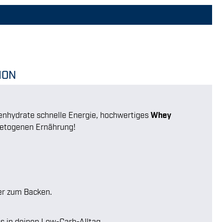
ION
enhydrate schnelle Energie, hochwertiges
Whey
 ketogenen Ernährung!
der zum Backen.
 in deinen Low-Carb-Alltag.