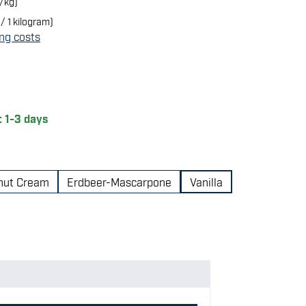
/kg)
/ 1 kilogram)
ing costs
 of 5 stars
: 1-3 days
nut Cream
Erdbeer-Mascarpone
Vanilla