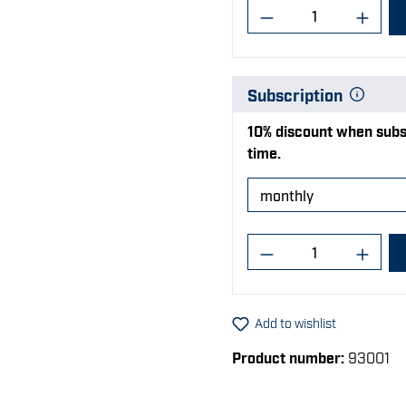
Product Quantit
Subscription
10% discount when subsc
time.
Product Quantit
Add to wishlist
Product number:
93001