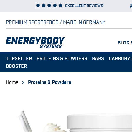
EXCELLENT REVIEWS
p to main content
Skip to search
Skip to main navigation
PREMIUM SPORTSFOOD / MADE IN GERMANY
BLOG 
TOPSELLER
PROTEINS & POWDERS
BARS
CARBOHY
BOOSTER
Home
Proteins & Powders
Skip image gallery