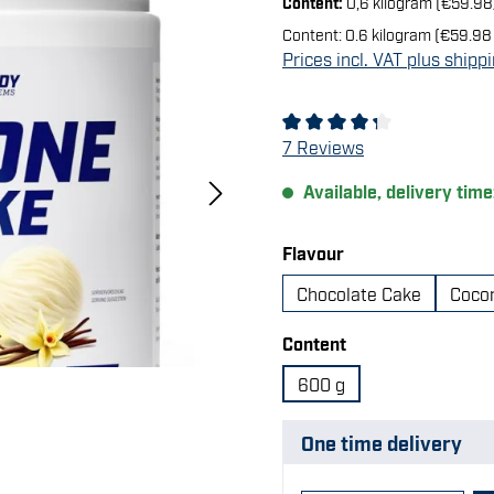
Content:
0,6 kilogram
(€59.98
Content:
0.6 kilogram
(€59.98 
Prices incl. VAT plus shipp
Average rating of 4.29 out
7 Reviews
Available, delivery time
Select
Flavour
Chocolate Cake
Coco
Select
Content
600 g
One time delivery