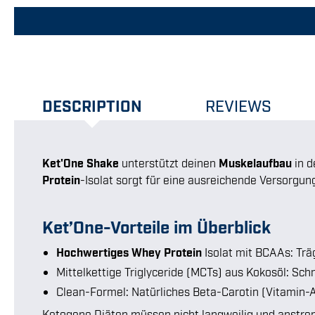
DESCRIPTION
REVIEWS
Ket'One Shake
unterstützt deinen
Muskelaufbau
in d
Protein
-Isolat sorgt für eine ausreichende Versorgu
Ket’One-Vorteile im Überblick
Hochwertiges Whey Protein
Isolat mit BCAAs: Trä
Mittelkettige Triglyceride (MCTs) aus Kokosöl: Sch
Clean-Formel: Natürliches Beta-Carotin (Vitamin-A-
Ketogene Diäten müssen nicht langweilig und anstre