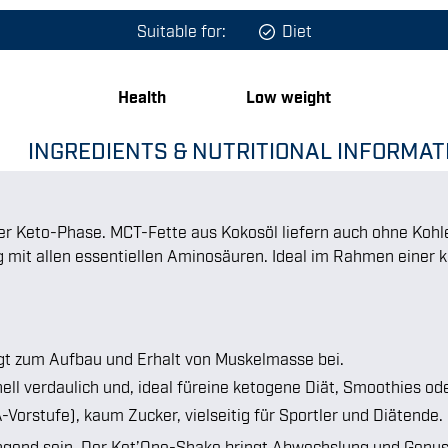
Suitable for:
Diet
Health
Low weight
INGREDIENTS & NUTRITIONAL INFORMAT
er Keto-Phase. MCT-Fette aus Kokosöl liefern auch ohne Kohl
ng mit allen essentiellen Aminosäuren. Ideal im Rahmen einer
gt zum Aufbau und Erhalt von Muskelmasse bei.
nell verdaulich und, ideal füreine ketogene Diät, Smoothies o
Vorstufe), kaum Zucker, vielseitig für Sportler und Diätende.
ngend sein. Der Ket’One-Shake bringt Abwechslung und Genuss