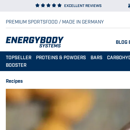
EXCELLENT REVIEWS
p to main content
Skip to search
Skip to main navigation
PREMIUM SPORTSFOOD / MADE IN GERMANY
BLOG 
TOPSELLER
PROTEINS & POWDERS
BARS
CARBOHY
BOOSTER
Recipes