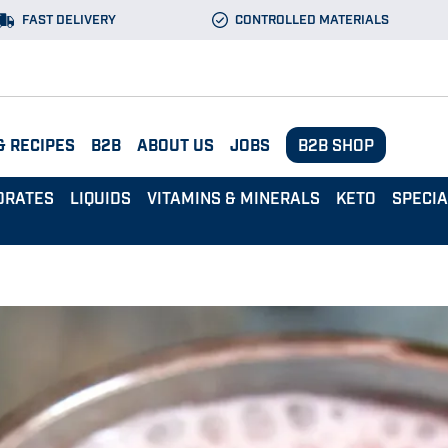
FAST DELIVERY
CONTROLLED MATERIALS
& RECIPES
B2B
ABOUT US
JOBS
B2B SHOP
DRATES
LIQUIDS
VITAMINS & MINERALS
KETO
SPECI