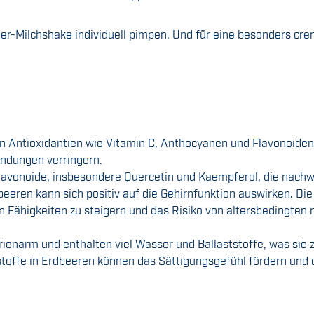
r-Milchshake individuell pimpen. Und für eine besonders crem
n Antioxidantien wie Vitamin C, Anthocyanen und Flavonoiden.
ndungen verringern.
lavonoide, insbesondere Quercetin und Kaempferol, die nachwe
beeren kann sich positiv auf die Gehirnfunktion auswirken. Di
en Fähigkeiten zu steigern und das Risiko von altersbedingte
rienarm und enthalten viel Wasser und Ballaststoffe, was sie 
tstoffe in Erdbeeren können das Sättigungsgefühl fördern und