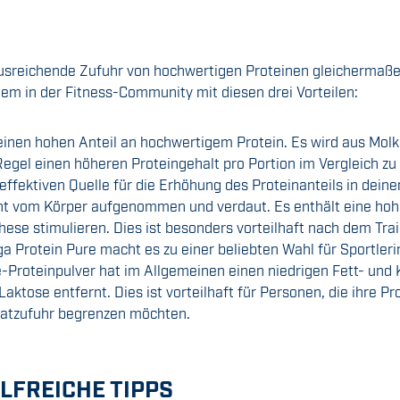
usreichende Zufuhr von hochwertigen Proteinen gleichermaßen 
lem in der Fitness-Community mit diesen drei Vorteilen:
 einen hohen Anteil an hochwertigem Protein. Es wird aus Mol
 Regel einen höheren Proteingehalt pro Portion im Vergleich 
ffektiven Quelle für die Erhöhung des Proteinanteils in deine
ht vom Körper aufgenommen und verdaut. Es enthält eine hohe
hese stimulieren. Dies ist besonders vorteilhaft nach dem Tr
 Protein Pure macht es zu einer beliebten Wahl für Sportleri
Proteinpulver hat im Allgemeinen einen niedrigen Fett- und K
ktose entfernt. Dies ist vorteilhaft für Personen, die ihre Pr
ratzufuhr begrenzen möchten.
LFREICHE TIPPS