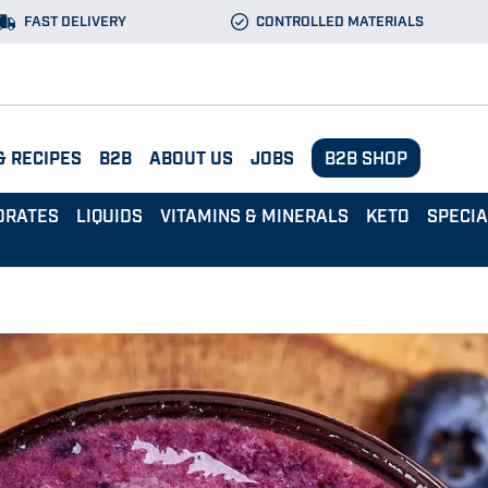
FAST DELIVERY
CONTROLLED MATERIALS
& RECIPES
B2B
ABOUT US
JOBS
B2B SHOP
DRATES
LIQUIDS
VITAMINS & MINERALS
KETO
SPECI