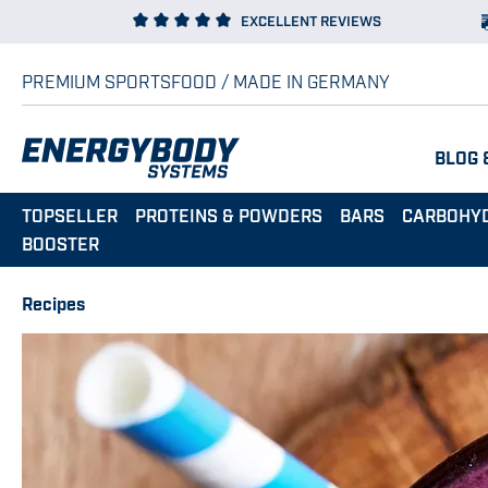
EXCELLENT REVIEWS
p to main content
Skip to search
Skip to main navigation
PREMIUM SPORTSFOOD / MADE IN GERMANY
BLOG 
TOPSELLER
PROTEINS & POWDERS
BARS
CARBOHY
BOOSTER
Recipes