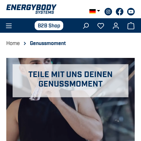
Zum Hauptinhalt springen
B2B Shop
Home
Genussmoment
TEILE MIT UNS DEINEN
GENUSSMOMENT