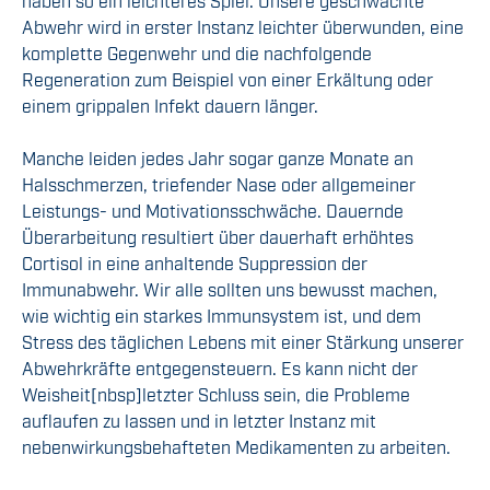
haben so ein leichteres Spiel. Unsere geschwächte
Abwehr wird in erster Instanz leichter überwunden, eine
komplette Gegenwehr und die nachfolgende
Regeneration
zum Beispiel von einer Erkältung oder
einem grippalen Infekt
dauern länger.
Manche leiden
jedes Jahr sogar ganze Monate
an
Hal
s
schmerzen, triefender Nase
oder
allgemeiner
Leistungs- und Motivationsschwäche. Dauernde
Überarbeitung resul
t
iert über dauerhaft erhöhtes
Cortisol in
eine
anhaltende
Suppression der
Immunabwehr.
Wir alle sollten uns
bewusst machen,
wie wichtig ein starkes Immunsystem ist,
und
dem
Stress des täglichen Lebens mit einer Stärkung unserer
Abwehrkräfte entgegensteuern
. Es kann nicht der
Weisheit
[nbsp]
letzter Schluss sein, die Probleme
auflaufen zu lassen und in letzter Instanz mit
nebenwirkungsbehafteten Medikamenten zu arbeiten.