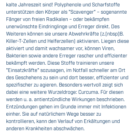
kalte Jahreszeit sind! Polyphenole und Scharfstoffe
unterstützen den Körper als "Scavenger"
–
sogenannte
Fänger von freien Radikalen
–
oder bekämpfen
unerwünschte Eindringlinge
und Erreger
direkt. Des
Weiteren können sie unsere Abwehrkräfte (z.
[nbsp]
B.
Killer-T-Zellen
und Helferzellen) aktivieren. Liegen diese
aktiviert und damit wachsamer vor, können
Viren,
Bakterien sowie andere Erreger
rascher und effizienter
bekämpft werden. Diese Stoffe trainieren unsere
"Einsatzkräfte" sozusagen
,
im Notfall schneller am Ort
des Geschehens zu sein und do
r
t besser, effizienter und
spezifischer zu agieren
. Besonders wertvoll zeigt sich
dabei eine weitere Wurzeldroge: Curcuma. Für diesen
werden
u. a.
antientzündliche Wirkungen beschrieben
.
Entzündungen gehen
im Grunde
immer mit Infektionen
einher. Sie auf natürliche
m
Wege besser zu
kontrollieren
,
kann
den Verlauf von Erkältungen und
anderen Krankheiten
abschwächen
.