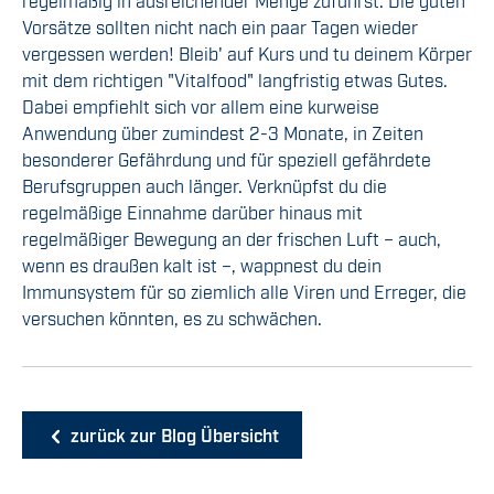
regelmäßig
in ausreichender Menge zuführst.
Die guten
Vorsätze sollten nicht nach ein paar Tagen wieder
vergessen werden! Bleib
'
auf Kurs und
tu deinem Körper
mit dem richtigen
"Vitalfood"
langfristig etwas Gutes
.
Dabei empfiehlt sich vor allem eine kurweise
Anwendung über zumindest 2-3 Monate, in Zeiten
besonderer Gefähr
d
ung und für speziell gefährdete
Berufsgruppen auch länger.
Verknüpfst du die
regelmäßige Einnahme darüber hinaus mit
regelmäßiger Bewegung an der frischen Luft – auch,
wenn es draußen kalt ist –, wappnest du dein
Immunsystem für so ziemlich alle Viren und Erreger, die
versuchen könnten, es zu schwächen.
zurück zur Blog Übersicht