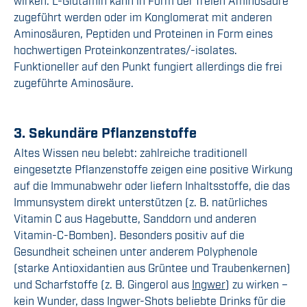
wirken. L-Glutamin kann in Form der freien Aminosäure
zugeführt werden oder im Konglomerat mit anderen
Aminosäuren, Peptiden und Proteinen in Form eines
hochwertigen Proteinkonzentrates/
-i
solates.
Funktioneller auf
den
Punkt fungiert allerdings die frei
zugeführte Aminosäure.
3. Sekundäre Pflanzenstoffe
Altes Wissen neu belebt: zahlreiche traditionell
eingesetzte Pflanzenstoffe zeigen
eine positive Wirkung
auf die Immunabwehr
oder liefern
Inhaltsstoffe, die
das
Immunsystem
direkt unterstützen (z. B.
natürliches
Vitamin C aus Hagebutte, Sanddorn und
anderen
Vitamin-C-Bomben
). Besonders positiv
auf die
Gesundheit
scheinen unter andere
m
Polyphenole
(starke Antioxidantien aus Grüntee und Traubenkernen)
und Scharfstoffe (z. B. Gingerol aus
Ingwer
) zu wirken –
kein Wunder, dass Ingwer-Shots beliebte Drinks für die