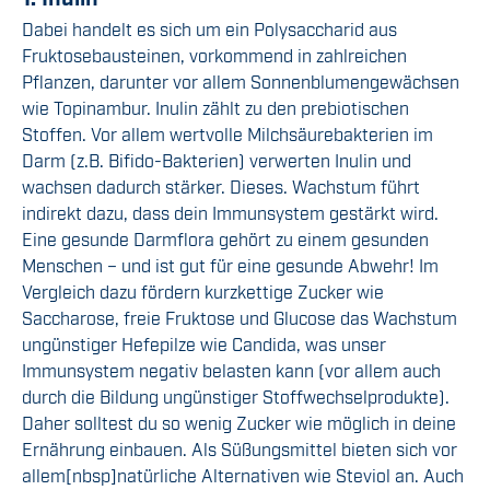
Dabei handelt es sich um ein Polysaccharid aus
Fruktosebausteinen, vorkommend in zahlreichen
Pflanzen, darunter vor allem Sonnenblumengewächsen
wie Topinambur. Inulin zählt zu den prebiotischen
Stoffen. Vor allem wertvolle Milchsäurebakterien im
Darm (z.B. Bifido
-B
akterien)
verwerten
Inulin und
wachsen
dadurch stärker. Dieses. Wachstum führt
indirekt
dazu, dass dein Immunsystem gestärkt wird.
Eine gesunde Darmflora
gehört zu einem gesunden
Menschen
– und ist gut für eine gesunde Abwehr
! Im
Vergleich dazu fördern kurzkettige Zucker wie
Saccharose, freie Fruktose und Glucose das Wachstum
ungünstiger Hefepilze wie Candida, was unser
Immunsystem negativ belasten kann (vor allem auch
durch die Bildung ungünstiger Stoffwechselprodukte).
Daher solltest du so wenig
Zucker
wie möglich in deine
Ernährung einbauen.
Als Süßungsmittel bieten sich vor
allem
[nbsp]
natürliche Alternativen wie Steviol an. Auch