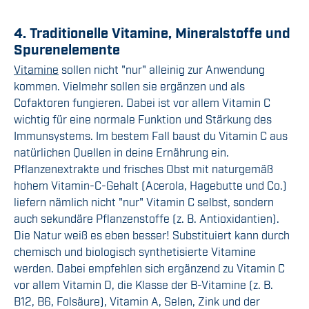
4. Traditionelle Vitamine, Mineralstoffe und
Spurenelemente
Vitamine
sollen nicht "nur" alleinig zur Anwendung
kommen. Vielmehr sollen sie ergänzen und als
Cofaktoren fungieren. Dabei
ist vor allem
Vitamin C
wichtig für eine normale Funktion und Stärkung des
Immunsystems
. Im bestem Fall
baust du Vitamin C
aus
natürlichen Quellen
in deine Ernährung ein
.
Pflanzenextrakte
und frisches Obst mit naturgemäß
hohem Vitamin-C-Gehalt
(Acerola, Hagebutte und Co.)
liefern nämlich nicht "nur"
Vitamin C
selbst, sondern
auch sekundäre Pflanzenstoffe (z. B. Antioxidantien).
Die Natur wei
ß
es eben besser! Substituiert kann durch
chemisch und biologisch synthetisierte Vitamine
werden. Dabei empfehlen sich ergänzend zu Vitamin C
vor allem Vitamin
D
, die Klasse der B-Vitamine (z. B.
B12, B6, Folsäure),
Vitamin A,
Selen, Zink und der