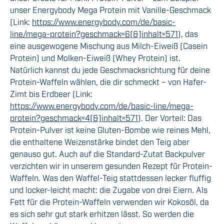
unser Energybody Mega Protein mit Vanille-Geschmack
(Link:
https://www.energybody.com/de/basic-
line/mega-protein?geschmack=6[&]inhalt=571
), das
eine ausgewogene Mischung aus Milch-Eiweiß (Casein
Protein) und Molken-Eiweiß (Whey Protein) ist.
Natürlich kannst du jede Geschmacksrichtung für deine
Protein-Waffeln wählen, die dir schmeckt – von Hafer-
Zimt bis Erdbeer (Link:
https://www.energybody.com/de/basic-line/mega-
protein?geschmack=4[&]inhalt=571
). Der Vorteil: Das
Protein-Pulver ist keine Gluten-Bombe wie reines Mehl,
die enthaltene Weizenstärke bindet den Teig aber
genauso gut. Auch auf die Standard-Zutat Backpulver
verzichten wir in unserem gesunden Rezept für Protein-
Waffeln. Was den Waffel-Teig stattdessen lecker fluffig
und locker-leicht macht: die Zugabe von drei Eiern. Als
Fett für die Protein-Waffeln verwenden wir Kokosöl, da
es sich sehr gut stark erhitzen lässt. So werden die