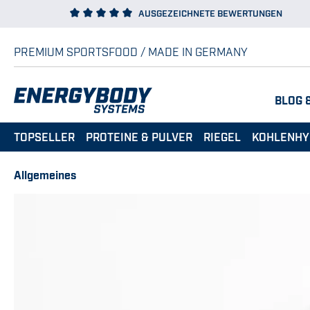
AUSGEZEICHNETE BEWERTUNGEN
 Hauptinhalt springen
Zur Suche springen
Zur Hauptnavigation springen
PREMIUM SPORTSFOOD / MADE IN GERMANY
BLOG 
TOPSELLER
PROTEINE & PULVER
RIEGEL
KOHLENHY
Allgemeines