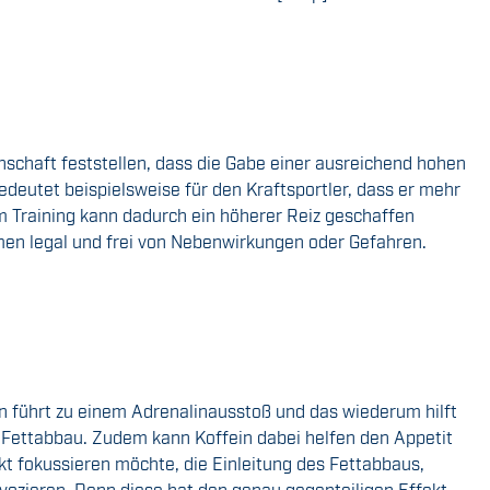
nschaft feststellen, dass die Gabe einer ausreichend hohen
deutet beispielsweise für den Kraftsportler, dass er mehr
im Training kann dadurch ein höherer Reiz geschaffen
men legal und frei von Nebenwirkungen oder Gefahren.
n führt zu einem Adrenalinausstoß und das wiederum hilft
m Fettabbau. Zudem kann Koffein dabei helfen den Appetit
t fokussieren möchte, die Einleitung des Fettabbaus,
ovozieren. Denn diese hat den genau gegenteiligen Effekt –