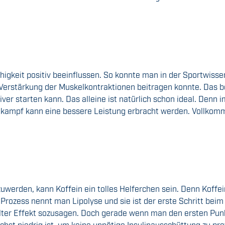
higkeit positiv beeinflussen. So konnte man in der Sportwisse
erstärkung der Muskelkontraktionen beitragen konnte. Das be
ver starten kann. Das alleine ist natürlich schon ideal. Denn 
ettkampf kann eine bessere Leistung erbracht werden. Vollkom
werden, kann Koffein ein tolles Helferchen sein. Denn Koffei
 Prozess nennt man Lipolyse und sie ist der erste Schritt bei
elter Effekt sozusagen. Doch gerade wenn man den ersten Punk
chst niedrig ist, um keine unnötige Insulinausschüttung zu pr