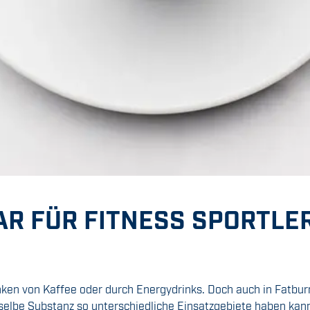
AR FÜR FITNESS SPORTLE
ken von Kaffee oder durch Energydrinks. Doch auch in Fatbur
eselbe Substanz so unterschiedliche Einsatzgebiete haben kann?