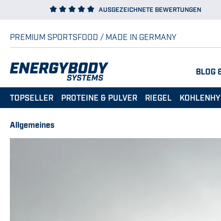
AUSGEZEICHNETE BEWERTUNGEN
 Hauptinhalt springen
Zur Suche springen
Zur Hauptnavigation springen
PREMIUM SPORTSFOOD / MADE IN GERMANY
BLOG 
TOPSELLER
PROTEINE & PULVER
RIEGEL
KOHLENHY
Allgemeines