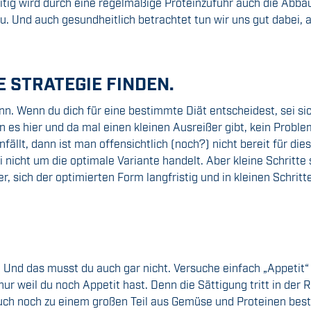
eitig wird durch eine regelmäßige Proteinzufuhr auch die Abba
 Und auch gesundheitlich betrachtet tun wir uns gut dabei, 
E STRATEGIE FINDEN.
ann. Wenn du dich für eine bestimmte Diät entscheidest, sei sic
n es hier und da mal einen kleinen Ausreißer gibt, kein Prob
llt, dann ist man offensichtlich (noch?) nicht bereit für dies
 nicht um die optimale Variante handelt. Aber kleine Schritte 
r, sich der optimierten Form langfristig und in kleinen Schrit
n. Und das musst du auch gar nicht. Versuche einfach „Appeti
ur weil du noch Appetit hast. Denn die Sättigung tritt in der 
auch noch zu einem großen Teil aus Gemüse und Proteinen bes