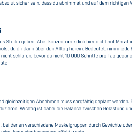
absolut sicher sein, dass du abnimmst und auf dem richtigen 
G
g ins Studio gehen. Aber konzentriere dich hier nicht auf Mara
st du dir dann über den Alltag herein. Bedeutet: nimm jede S
 nicht schlafen, bevor du nicht 10 000 Schritte pro Tag gegang
ste.
nd gleichzeitigen Abnehmen muss sorgfältig geplant werden. 
duzieren. Wichtig ist dabei die Balance zwischen Belastung un
ll, bei denen verschiedene Muskelgruppen durch Gewichte ode
ird, kann hier besonders effektiv sein.