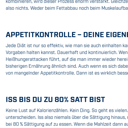
kombinieren, wird dieser Prozess enorm verstärkt. Gleichz
also nichts. Weder beim Fettabbau noch beim Muskelaufbau.
APPETITKONTROLLE – DEINE EIGEN
Jede Diät ist nur so effektiv, wie man sie auch einhalten k
Vorgaben halten kannst. Dauerhaft und kontinuierlich. Wen
Heißhungerattacken führt, auf die man immer wieder hereinfä
bisherigen Ernährung ähnlich sind. Auch wenn es sich dabei
von mangelnder Appetitkontrolle. Dann ist es wirklich besse
ISS BIS DU ZU 80% SATT BIST
Keine Lust auf Kalorienzählen. Kein Ding. So geht es viele
unterscheiden. Iss also niemals über die Sättigung hinaus, n
bei 80 % Sättigung auf zu essen. Wenn die Mahlzeit dann 