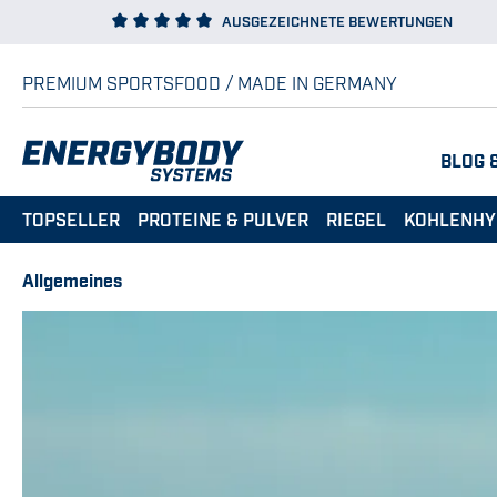
AUSGEZEICHNETE BEWERTUNGEN
 Hauptinhalt springen
Zur Suche springen
Zur Hauptnavigation springen
PREMIUM SPORTSFOOD / MADE IN GERMANY
BLOG 
TOPSELLER
PROTEINE & PULVER
RIEGEL
KOHLENHY
Allgemeines