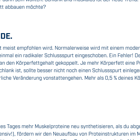
Fett abbauen möchte?
DE.
st meist empfohlen wird. Normalerweise wird mit einem mode
einmal ein radikaler Schlussspurt eingeschoben. Ein Fehler! 
t an den Körperfettgehalt gekoppelt. Je mehr Körperfett eine 
chlank ist, sollte besser nicht noch einen Schlussspurt einle
erliche Veränderung vonstattengehen. Mehr als 0,5 % deines K
Tages mehr Muskelproteine neu synthetisieren, als du abgeba
tensiv!), fördern wir den Neuaufbau von Proteinstrukturen im