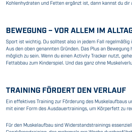
Kohlenhydraten und Fetten ergänzt ist, dann kannst du dir 
BEWEGUNG – VOR ALLEM IM ALLTA
Sport ist wichtig. Du solltest also in jedem Fall regelmäßi
Aus den oben genannten Gründen. Das Plus an Bewegung hol
möglich zu sein. Wenn du einen Activity Tracker nutzt, gehe
Fettabbau zum Kinderspiel. Und das ganz ohne Muskelverlu
TRAINING FÖRDERT DEN VERLAUF
Ein effektives Training zur Förderung des Muskelaufbaus u
mit einer Form des Ausdauertrainings, um Körperfett zu re
Für den Muskelaufbau sind Widerstandstrainings essenzie
Ganzkörpertraining, das mehrmals pro Woche durchgeführt w