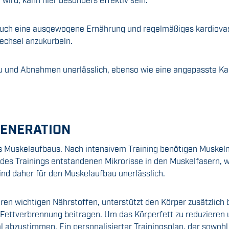
auch eine ausgewogene Ernährung und regelmäßiges kardiovaskul
echsel anzukurbeln.
u und Abnehmen unerlässlich, ebenso wie eine angepasste Kalor
GENERATION
s Muskelaufbaus. Nach intensivem Training benötigen Muskeln
 des Trainings entstandenen Mikrorisse in den Muskelfasern, 
nd daher für den Muskelaufbau unerlässlich.
en wichtigen Nährstoffen, unterstützt den Körper zusätzlich 
Fettverbrennung beitragen. Um das Körperfett zu reduzieren un
 abzustimmen. Ein personalisierter Trainingsplan, der sowohl