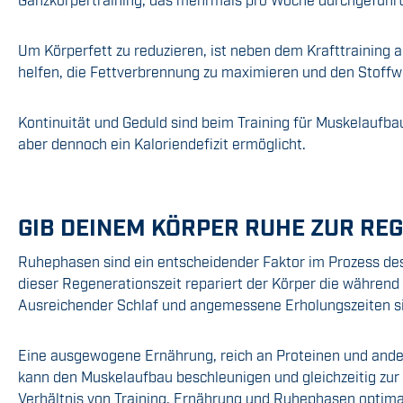
Um Körperfett zu reduzieren, ist neben dem Krafttraining 
helfen, die Fettverbrennung zu maximieren und den Stoffw
Kontinuität und Geduld sind beim Training für Muskelaufba
aber dennoch ein Kaloriendefizit ermöglicht.
GIB DEINEM KÖRPER RUHE ZUR RE
Ruhephasen sind ein entscheidender Faktor im Prozess de
dieser Regenerationszeit repariert der Körper die während
Ausreichender Schlaf und angemessene Erholungszeiten si
Eine ausgewogene Ernährung, reich an Proteinen und ander
kann den Muskelaufbau beschleunigen und gleichzeitig zur 
Verhältnis von Training, Ernährung und Ruhephasen optimal