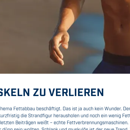
KELN ZU VERLIEREN
 Thema Fettabbau beschäftigt. Das ist ja auch kein Wunder. 
 kurzfristig die Strandfigur herausholen und noch ein wenig Fe
letzten Beiträgen weißt – echte Fettverbrennungsmaschinen. U
nur dünn sein wollten. Schlank und muskulös ist der neue Trend