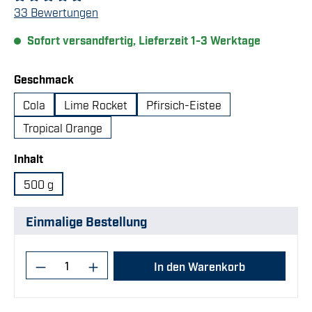
Durchschnittliche Bewertung von 4.91 von 5 Sternen
33 Bewertungen
Sofort versandfertig, Lieferzeit 1-3 Werktage
auswählen
Geschmack
Cola
Lime Rocket
Pfirsich-Eistee
Tropical Orange
auswählen
Inhalt
500 g
Einmalige Bestellung
Produkt Anzahl: Gib den gewünschten Wert
In den Warenkorb